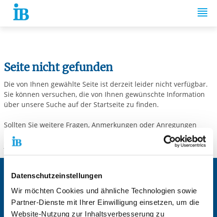
Springe zum Inhalt
Seite nicht gefunden
Die von Ihnen gewählte Seite ist derzeit leider nicht verfügbar.
Sie können versuchen, die von Ihnen gewünschte Information
über unsere Suche auf der Startseite zu finden.
Sollten Sie weitere Fragen, Anmerkungen oder Anregungen
haben, stehen wir Ihnen gerne per E-Mail unter
info@internationaler-bund.de
zur Verfügung.
Datenschutzeinstellungen
Zentrale IB-Websites:
Wir möchten Cookies und ähnliche Technologien sowie
Der Internationaler Bund e.V.
Partner-Dienste mit Ihrer Einwilligung einsetzen, um die
Die Internationale Arbeit des IB
Website-Nutzung zur Inhaltsverbesserung zu
IB Personalentwicklung